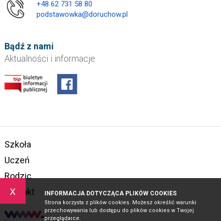
+48 62 731 58 80
podstawowka@doruchow.pl
Bądź z nami
Aktualności i informacje
Szkoła
Uczeń
Rodzic
x
Kontakt
INFORMACJA DOTYCZĄCA PLIKÓW COOKIES
Strona korzysta z plików cookies. Możesz określić warunki
przechowywania lub dostępu do plików cookies w Twojej
przeglądarce.