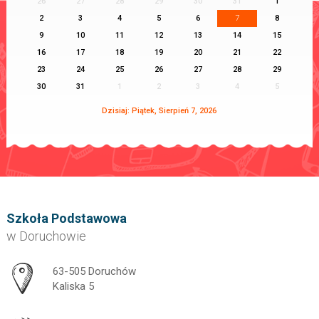
26
27
28
29
30
31
1
2
3
4
5
6
7
8
9
10
11
12
13
14
15
16
17
18
19
20
21
22
23
24
25
26
27
28
29
30
31
1
2
3
4
5
Dzisiaj: Piątek, Sierpień 7, 2026
Szkoła Podstawowa
w Doruchowie
Adres pocztowy:
63-505 Doruchów
Kaliska 5