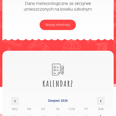
Dane meteorologiczne ze skrzynek
umieszczonych na boisku szkolnym
Więcej informacji
KALENDARZ
‹
›
Sierpień 2026
NDZ
PN
WT
ŚR
CZW
PT
SOB