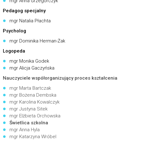
mgr Anna Grzegorczyk
Pedagog specjalny
mgr Natalia Płachta
Psycholog
mgr Dominika Herman-Żak
Logopeda
mgr Monika Godek
mgr Alicja Gaczyńska
Nauczyciele współorganizujący proces kształcenia
mgr Marta Bartczak
mgr Bożena Dembska
mgr Karolina Kowalczyk
mgr Justyna Sitek
mgr Elżbieta Orchowska
Świetlica szkolna
mgr Anna Hyla
mgr Katarzyna Wróbel