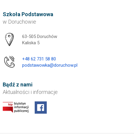
Szkoła Podstawowa
w Doruchowie
Adres pocztowy:
63-505 Doruchów
Kaliska 5
+48 62 731 58 80
podstawowka@doruchow.pl
Bądź z nami
Aktualności i informacje