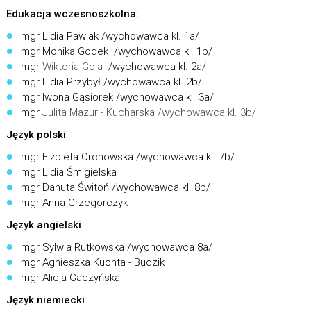
Edukacja wczesnoszkolna:
mgr Lidia Pawlak /wychowawca kl. 1a/
mgr Monika Godek /wychowawca kl. 1b/
mgr
Wiktoria Gola
/wychowawca kl. 2a/
mgr Lidia Przybył /wychowawca kl. 2b/
mgr Iwona Gąsiorek /wychowawca kl. 3a/
mgr
Julita Mazur - Kucharska
/wychowawca kl. 3b/
Język polski
mgr Elżbieta Orchowska /wychowawca kl. 7b/
mgr Lidia Śmigielska
mgr Danuta Świtoń /wychowawca kl. 8b/
mgr Anna Grzegorczyk
Język angielski
mgr Sylwia Rutkowska /wychowawca 8a/
mgr Agnieszka Kuchta - Budzik
mgr Alicja Gaczyńska
Język niemiecki