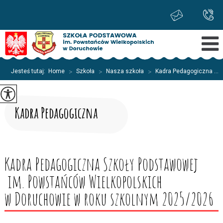
Jesteś tutaj:
Home
>
Szkoła
>
Nasza szkoła
>
Kadra Pedagogiczna ...
Kadra Pedagogiczna
Kadra Pedagogiczna Szkoły Podstawowej
im. Powstańców Wielkopolskich
w Doruchowie w roku szkolnym 2025/2026