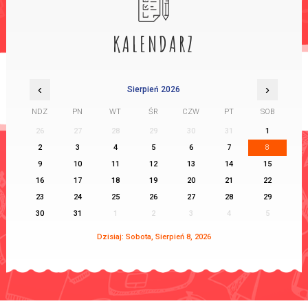
KALENDARZ
‹
›
Sierpień 2026
NDZ
PN
WT
ŚR
CZW
PT
SOB
26
27
28
29
30
31
1
2
3
4
5
6
7
8
9
10
11
12
13
14
15
16
17
18
19
20
21
22
23
24
25
26
27
28
29
30
31
1
2
3
4
5
Dzisiaj: Sobota, Sierpień 8, 2026