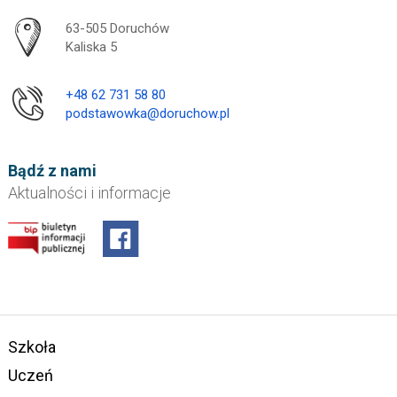
Adres pocztowy:
63-505 Doruchów
Kaliska 5
+48 62 731 58 80
podstawowka@doruchow.pl
Bądź z nami
Aktualności i informacje
Szkoła
Uczeń