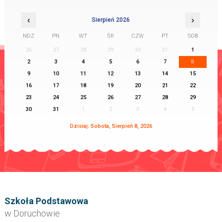
‹
›
Sierpień 2026
NDZ
PN
WT
ŚR
CZW
PT
SOB
26
27
28
29
30
31
1
2
3
4
5
6
7
8
9
10
11
12
13
14
15
16
17
18
19
20
21
22
23
24
25
26
27
28
29
30
31
1
2
3
4
5
Dzisiaj: Sobota, Sierpień 8, 2026
Szkoła Podstawowa
w Doruchowie