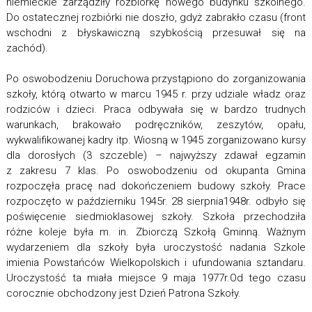
niemieckie zarządziły rozbiórkę nowego budynku szkolnego.
Do ostatecznej rozbiórki nie doszło, gdyż zabrakło czasu (front
wschodni z błyskawiczną szybkością przesuwał się na
zachód).
Po oswobodzeniu Doruchowa przystąpiono do zorganizowania
szkoły, którą otwarto w marcu 1945 r. przy udziale władz oraz
rodziców i dzieci. Praca odbywała się w bardzo trudnych
warunkach, brakowało podręczników, zeszytów, opału,
wykwalifikowanej kadry itp. Wiosną w 1945 zorganizowano kursy
dla dorosłych (3 szczeble) – najwyższy zdawał egzamin
z zakresu 7 klas. Po oswobodzeniu od okupanta Gmina
rozpoczęła pracę nad dokończeniem budowy szkoły. Prace
rozpoczęto w październiku 1945r. 28 sierpnia1948r. odbyło się
poświęcenie siedmioklasowej szkoły. Szkoła przechodziła
różne koleje była m. in. Zbiorczą Szkołą Gminną. Ważnym
wydarzeniem dla szkoły była uroczystość nadania Szkole
imienia Powstańców Wielkopolskich i ufundowania sztandaru.
Uroczystość ta miała miejsce 9 maja 1977r.Od tego czasu
corocznie obchodzony jest Dzień Patrona Szkoły.