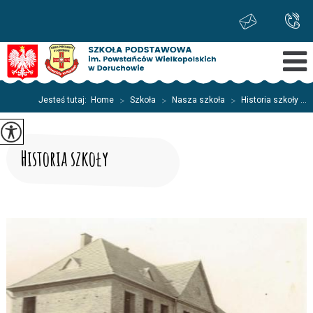
Jesteś tutaj:
Home
>
Szkoła
>
Nasza szkoła
>
Historia szkoły ...
Historia szkoły