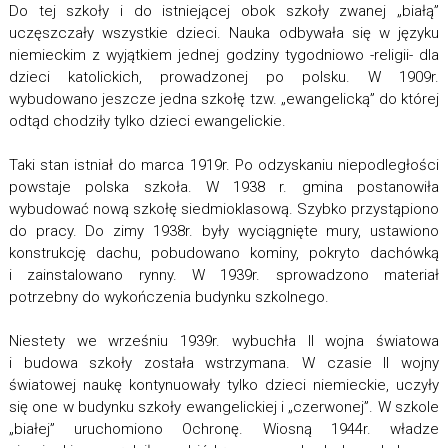
Do tej szkoły i do istniejącej obok szkoły zwanej „białą”
uczęszczały wszystkie dzieci. Nauka odbywała się w języku
niemieckim z wyjątkiem jednej godziny tygodniowo -religii- dla
dzieci katolickich, prowadzonej po polsku. W 1909r.
wybudowano jeszcze jedna szkołę tzw. „ewangelicką” do której
odtąd chodziły tylko dzieci ewangelickie.
Taki stan istniał do marca 1919r. Po odzyskaniu niepodległości
powstaje polska szkoła. W 1938 r. gmina postanowiła
wybudować nową szkołę siedmioklasową. Szybko przystąpiono
do pracy. Do zimy 1938r. były wyciągnięte mury, ustawiono
konstrukcję dachu, pobudowano kominy, pokryto dachówką
i zainstalowano rynny. W 1939r. sprowadzono materiał
potrzebny do wykończenia budynku szkolnego.
Niestety we wrześniu 1939r. wybuchła II wojna światowa
i budowa szkoły została wstrzymana. W czasie II wojny
światowej naukę kontynuowały tylko dzieci niemieckie, uczyły
się one w budynku szkoły ewangelickiej i „czerwonej”. W szkole
„białej” uruchomiono Ochronę. Wiosną 1944r. władze