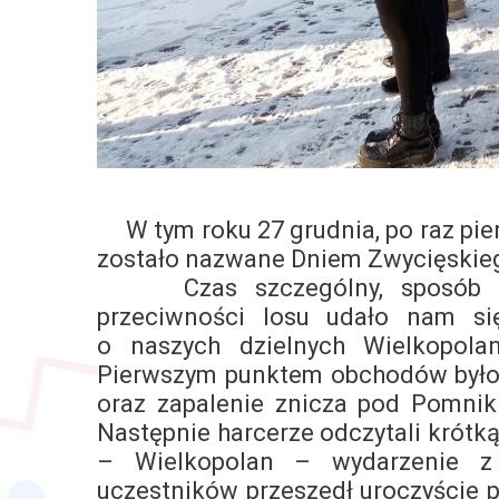
W tym roku 27 grudnia, po raz pie
zostało nazwane Dniem Zwycięskie
Czas szczególny, sposób równ
przeciwności losu udało nam si
o naszych dzielnych Wielkopolan
Pierwszym punktem obchodów było
oraz zapalenie znicza pod Pomnik
Następnie harcerze odczytali krótk
– Wielkopolan – wydarzenie
z
uczestników przeszedł uroczyście 