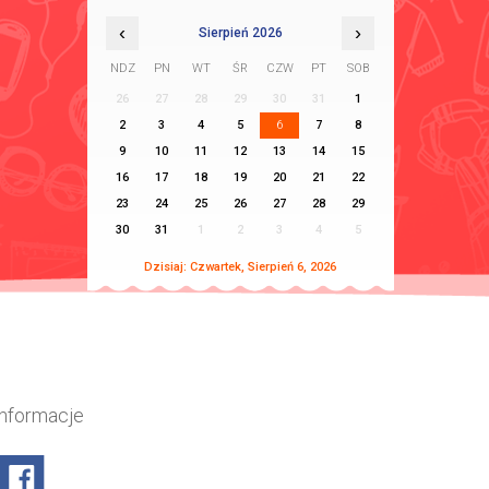
‹
›
Sierpień 2026
NDZ
PN
WT
ŚR
CZW
PT
SOB
26
27
28
29
30
31
1
2
3
4
5
6
7
8
9
10
11
12
13
14
15
16
17
18
19
20
21
22
23
24
25
26
27
28
29
30
31
1
2
3
4
5
Dzisiaj: Czwartek, Sierpień 6, 2026
 informacje