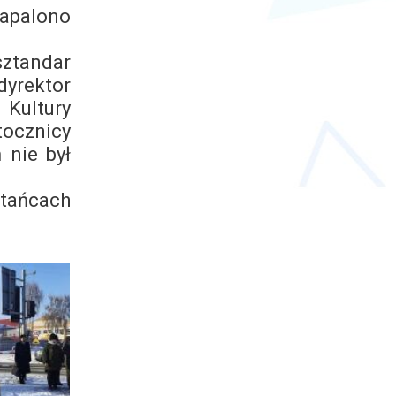
zapalono
sztandar
dyrektor
Kultury
tocznicy
 nie był
stańcach