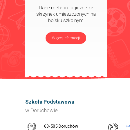
Dane meteorologiczne ze
skrzynek umieszczonych na
boisku szkolnym
Więcej informacji
Szkoła Podstawowa
w Doruchowie
Adres pocztowy:
63-505 Doruchów
+4