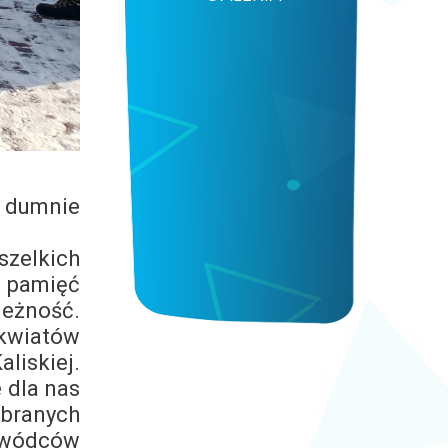
e dumnie
zelkich
 pamięć
eżność.
 kwiatów
liskiej.
 dla nas
branych
dowódców