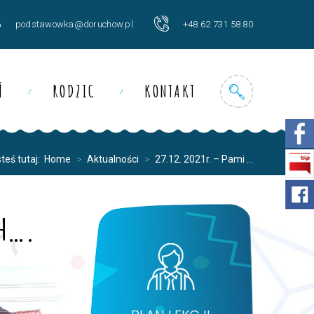
podstawowka@doruchow.pl
+48 62 731 58 80
Ń
RODZIC
KONTAKT
teś tutaj:
Home
>
Aktualności
>
27.12. 2021r. – Pami ...
ch….