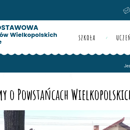
SZKOŁA
UCZE
Jes
my o Powstańcach Wielkopolski