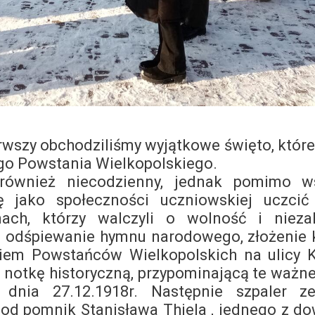
rwszy obchodziliśmy wyjątkowe święto, któr
go Powstania Wielkopolskiego.
ież niecodzienny, jednak pomimo ws
ę jako społeczności uczniowskiej uczcić
ach, którzy walczyli o wolność i niezal
 odśpiewanie hymnu narodowego, złożenie
iem Powstańców Wielkopolskich na ulicy Ka
ą notkę historyczną, przypominającą te ważne
 dnia 27.12.1918r. Następnie szpaler ze
pod pomnik Stanisława Thiela , jednego z 