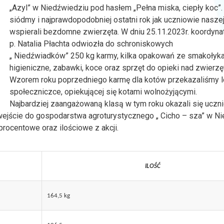
„Azyl” w Niedźwiedziu pod hasłem „Pełna miska, ciepły koc”. 
siódmy i najprawdopodobniej ostatni rok jak uczniowie nasze
wspierali bezdomne zwierzęta. W dniu 25.11.2023r. koordynat
p. Natalia Płachta odwiozła do schroniskowych
„ Niedźwiadków” 250 kg karmy, kilka opakowań ze smakołykam
higieniczne, zabawki, koce oraz sprzęt do opieki nad zwierzę
Wzorem roku poprzedniego karmę dla kotów przekazaliśmy l
społeczniczce, opiekującej się kotami wolnożyjącymi.
Najbardziej zaangażowaną klasą w tym roku okazali się uczn
e wejście do gospodarstwa agroturystycznego „ Cicho – sza” w N
ocentowe oraz ilościowe z akcji.
ILOŚĆ
164,5 kg