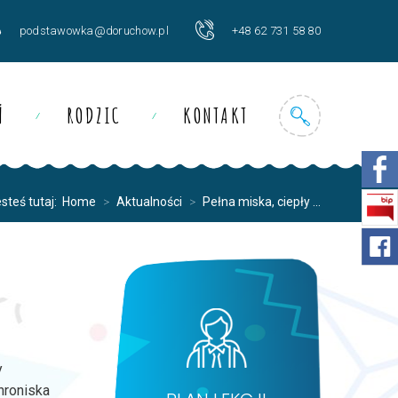
podstawowka@doruchow.pl
+48 62 731 58 80
Ń
RODZIC
KONTAKT
steś tutaj:
Home
>
Aktualności
>
Pełna miska, ciepły ...
y
hroniska