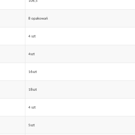
106,5
8 opakowań
4 szt
4szt
16szt
18szt
4 szt
5szt