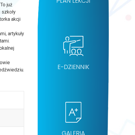
PLAN LEKCJI
To już
j szkoły
orka akcji
i, artykuły
tami.
okalnej
iowie
E-DZIENNIK
iedźwiedziu.
GALERIA