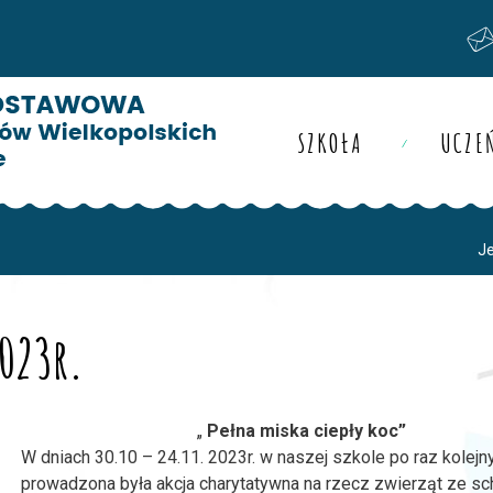
SZKOŁA
UCZE
Je
2023r.
„
Pełna miska ciepły koc”
W dniach 30.10 – 24.11. 2023r. w naszej szkole po raz kolejn
prowadzona była akcja charytatywna na rzecz zwierząt ze sc