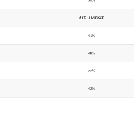
30%
61% - I MIEJSCE
41%
48%
22%
43%