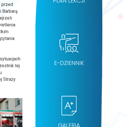
PLAN LEKCJI
y przed
i Barbarą
ejrzeli
ietlenia
elkim
 pytania
sytuacjach
E-DZIENNIK
estnik tej
u
j Straży
GALERIA