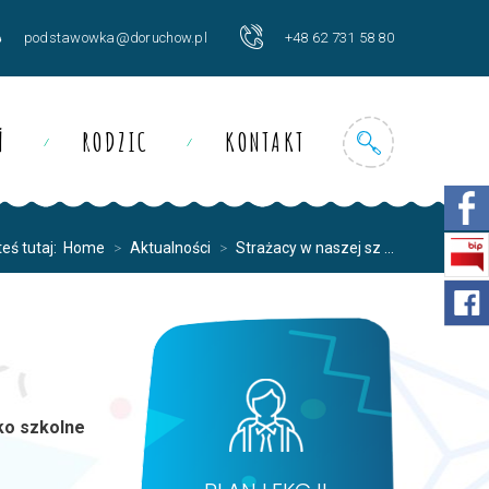
podstawowka@doruchow.pl
+48 62 731 58 80
Ń
RODZIC
KONTAKT
eś tutaj:
Home
>
Aktualności
>
Strażacy w naszej sz ...
ko szkolne