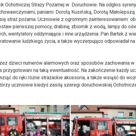
lnik Ochotniczej Straży Pożarnej w Doruchowie. Na odgłos syren
ychowawczyniami, paniami: Dorotą Kusińską, Dorotą Małolepszą 
a się straż pożarna. Uczniowie z ogromnym zainteresowaniem ob
staw pierwszej pomocy, drabinę, zbiornik z wodą, lampy do ośw
ch, wentylatory oddymiające i inne urządzenia .Pan Bartek z wi
 ratowanie ludzkiego życia, a także wyczerpująco odpowiadał na
przez dzieci numerów alarmowych oraz sposobów zachowania w 
e przygotowani na taką ewentualność. Na zakończenie każdy ucz
 wziąć do ręki różne strażackie akcesoria, a także wsiąść do woz
tórzy uczniowie kiedyś zasilą szeregi doruchowskiej Ochotnicze