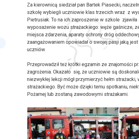
Za kierownicą siedział pan Bartek Piasecki, nacze
szkołę wybiegli uczniowie klas trzecich wraz z w
Pietrusiak. To na ich zaproszenie w szkole zjawił
wyposażenie wozu strażackiego: węże gaśnicze, ze
miejsca zdarzenia, aparaty ochrony dróg oddechowy
zaangażowaniem opowiadał o swojej pasji jaką jest
uczniów.
Przeprowadził też krótki egzamin ze znajomości 
zagrożenia. Okazało się, że uczniowie są doskonal
niezwykłej lekcji mógł przymierzyć hełm strażacki,
strażackiego. Być może dzięki temu spotkaniu, niek
Pożarnej lub zostaną zawodowymi strażakami.