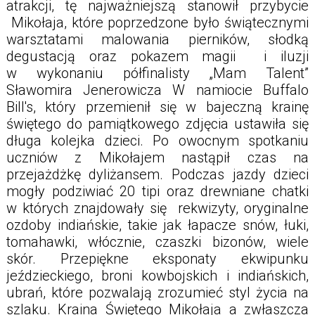
atrakcji, tę najważniejszą stanowił przybycie
Mikołaja, które poprzedzone było świątecznymi
warsztatami malowania pierników, słodką
degustacją oraz pokazem magii i iluzji
w wykonaniu półfinalisty „Mam Talent”
Sławomira Jenerowicza W namiocie Buffalo
Bill's, który przemienił się w bajeczną krainę
świętego do pamiątkowego zdjęcia ustawiła się
długa kolejka dzieci. Po owocnym spotkaniu
uczniów z Mikołajem nastąpił czas na
przejażdżkę dyliżansem. Podczas jazdy dzieci
mogły podziwiać 20 tipi oraz drewniane chatki
w których znajdowały się rekwizyty, oryginalne
ozdoby indiańskie, takie jak łapacze snów, łuki,
tomahawki, włócznie, czaszki bizonów, wiele
skór. Przepiękne eksponaty ekwipunku
jeździeckiego, broni kowbojskich i indiańskich,
ubrań, które pozwalają zrozumieć styl życia na
szlaku. Kraina Świętego Mikołaja a zwłaszcza