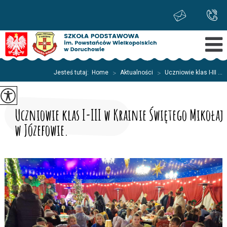
Jesteś tutaj:
Home
>
Aktualności
>
Uczniowie klas I-III ...
Uczniowie klas I-III w Krainie Świętego Mikołaj
w Józefowie.