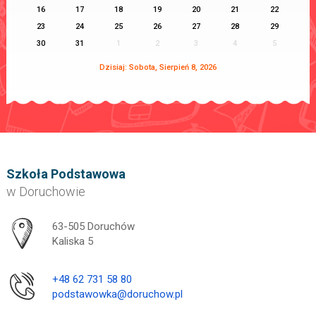
16
17
18
19
20
21
22
23
24
25
26
27
28
29
30
31
1
2
3
4
5
Dzisiaj: Sobota, Sierpień 8, 2026
Szkoła Podstawowa
w Doruchowie
Adres pocztowy:
63-505 Doruchów
Kaliska 5
+48 62 731 58 80
podstawowka@doruchow.pl