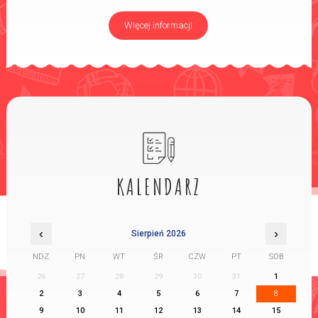
Więcej informacji
KALENDARZ
‹
›
Sierpień 2026
NDZ
PN
WT
ŚR
CZW
PT
SOB
26
27
28
29
30
31
1
2
3
4
5
6
7
8
9
10
11
12
13
14
15