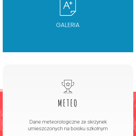
GALERIA
METEO
Dane meteorologiczne ze skrzynek
umieszczonych na boisku szkolnym