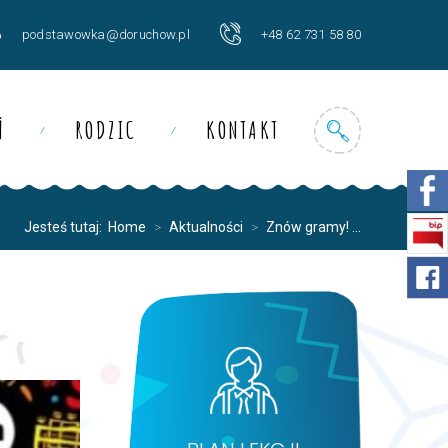
podstawowka@doruchow.pl
+48 62 731 58 80
Ń
RODZIC
KONTAKT
Jesteś tutaj:
Home
>
Aktualności
>
Znów gramy! ...